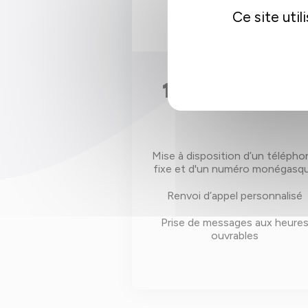
Ce site uti
150€/MOIS HT
Mise à disposition d’un télépho
fixe et d'un numéro monégasq
Renvoi d’appel personnalisé
Prise de messages aux heure
ouvrables