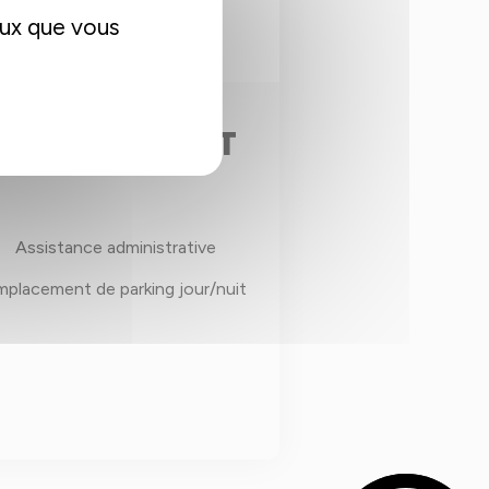
eux que vous
400€/MOIS HT
Assistance administrative
mplacement de parking jour/nuit