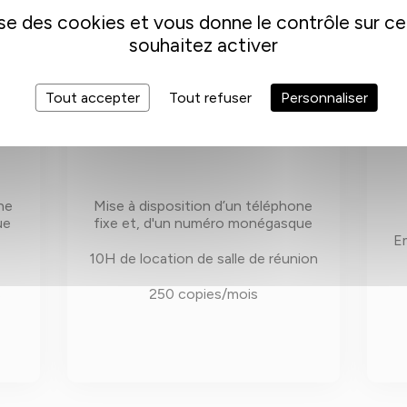
lise des cookies et vous donne le contrôle sur c
souhaitez activer
Tout accepter
Tout refuser
Personnaliser
250€/MOIS HT
ne
Mise à disposition d’un téléphone
ue
fixe et, d'un numéro monégasque
E
10H de location de salle de réunion
s
250 copies/mois