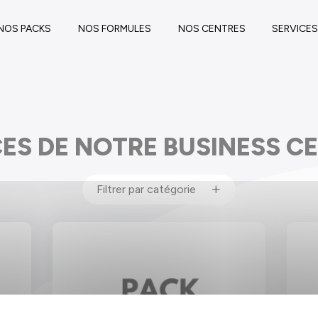
NOS PACKS
NOS FORMULES
NOS CENTRES
SERVICE
FONTVIEILLE
PODCAST
CARRÉ D'OR
GOLF
CES DE NOTRE BUSINESS 
Filtrer par catégorie