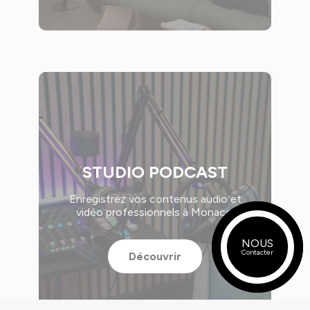
STUDIO PODCAST
Enregistrez vos contenus audio et
vidéo professionnels à Monaco.
NOUS
MON ESPACE
Contacter
Découvrir