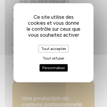
avec une clarté impeccable
éclairage professionnel pour la vidéo
Ce site utilise des
espace insonorisé pour une acoustique
cookies et vous donne
parfaite
le contrôle sur ceux que
vous souhaitez activer
Tout est pensé pour produire un podcast
Monaco ou une vidéo avec une qualité digne
Tout accepter
des studios professionnels. Des sessions
d’enregistrement de 1 heure à une journée
Tout refuser
complète sont disponibles selon vos besoins.
Personnaliser
Une production de
contenu professionnelle