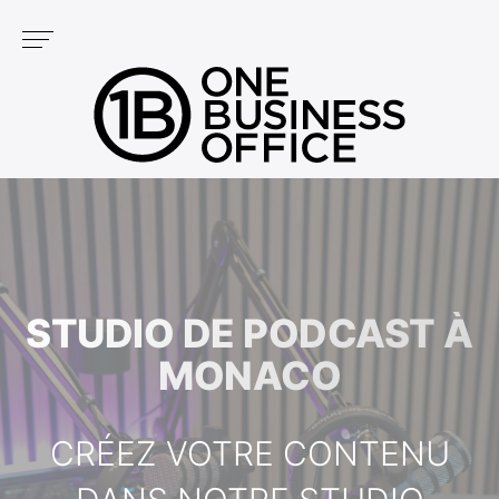
Panneau de gestion des cookies
Services
NOS CENTRES
PODCAST
FONTVIEILLE
GOLF
CARRÉ D'OR
STUDIO DE PODCAST À
MONACO
CRÉEZ VOTRE CONTENU