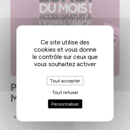
Ce site utilise des
cookies et vous donne
le contrôle sur ceux que
vous souhaitez activer
Tout accepter
PREMIER LUNDI DU
Tout refuser
MOIS GRATUIT
Personnaliser
VIE QUOTIDIENNE
26 MARS 2025