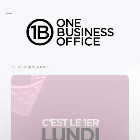
Panneau de gestion des cookies
Services
NOS CENTRES
PODCAST
FONTVIEILLE
GOLF
CARRÉ D'OR
RETOUR À LA LISTE