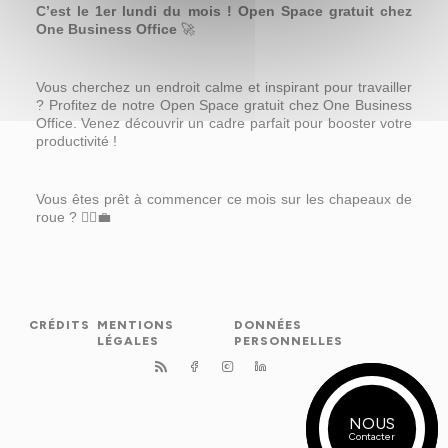
C’est le 1er lundi du mois ! Open Space gratuit chez
One Business Office
🚀
Vous cherchez un endroit calme et inspirant pour travailler
? Profitez de notre Open Space gratuit chez One Business
Office. Venez découvrir un cadre parfait pour booster votre
productivité !
Vous êtes prêt à commencer ce mois sur les chapeaux de
roue ?
🏃‍♂️💼
CRÉDITS
MENTIONS
DONNÉES
LÉGALES
PERSONNELLES
NOUS
MON ESPACE
Contacter